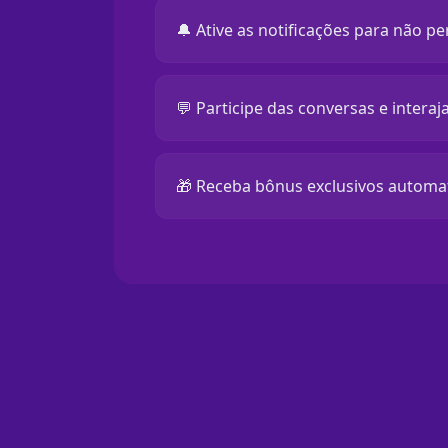
🔔 Ative as notificações para não p
💬 Participe das conversas e interaj
🎁 Receba bônus exclusivos autom