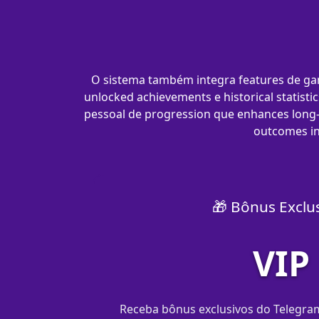
O sistema também integra features de gam
unlocked achievements e historical statisti
pessoal de progression que enhances long
outcomes in
🎁 Bônus Exclu
VIP
Receba bônus exclusivos do Telegra