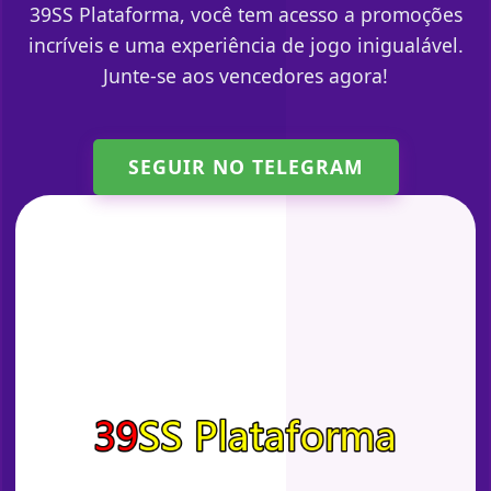
39SS Plataforma, você tem acesso a promoções
incríveis e uma experiência de jogo inigualável.
Junte-se aos vencedores agora!
SEGUIR NO TELEGRAM