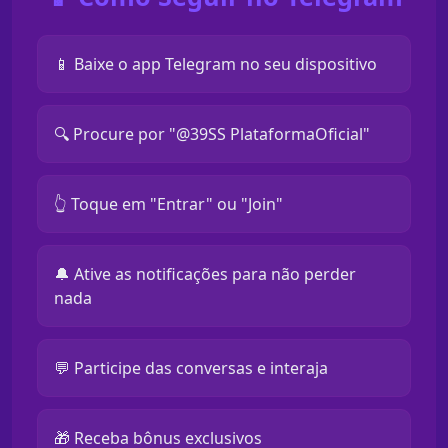
📱 Baixe o app Telegram no seu dispositivo
🔍 Procure por "@39SS PlataformaOficial"
👆 Toque em "Entrar" ou "Join"
🔔 Ative as notificações para não perder
nada
💬 Participe das conversas e interaja
🎁 Receba bônus exclusivos