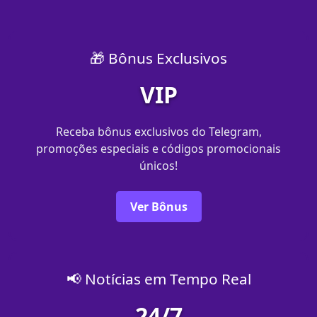
🎁 Bônus Exclusivos
VIP
Receba bônus exclusivos do Telegram,
promoções especiais e códigos promocionais
únicos!
Ver Bônus
📢 Notícias em Tempo Real
24/7