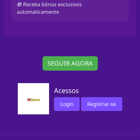
🎁 Receba bônus exclusivos
automaticamente
SEGUIR AGORA
Acessos
Login
Registrar-se