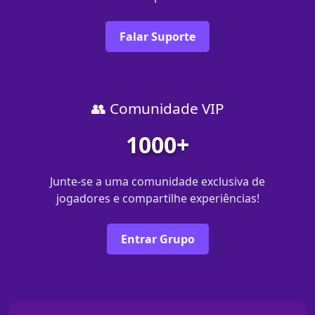
Falar Suporte
👥 Comunidade VIP
1000+
Junte-se a uma comunidade exclusiva de
jogadores e compartilhe experiências!
Entrar Grupo