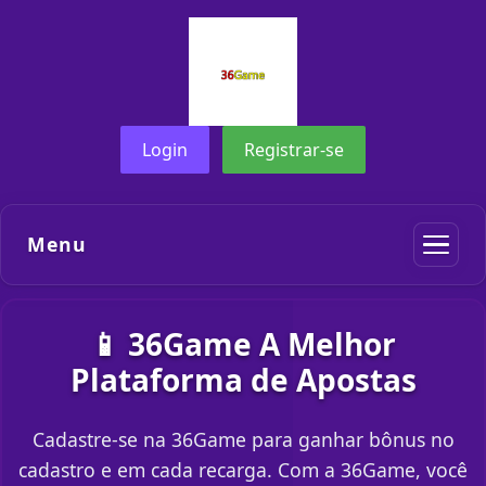
Login
Registrar-se
Menu
📱 36Game A Melhor
Plataforma de Apostas
Cadastre-se na 36Game para ganhar bônus no
cadastro e em cada recarga. Com a 36Game, você