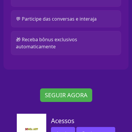
💬 Participe das conversas e interaja
🎁 Receba bônus exclusivos
automaticamente
SEGUIR AGORA
Acessos