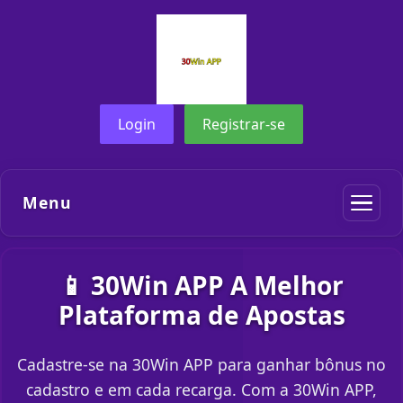
Login
Registrar-se
Menu
📱 30Win APP A Melhor
Plataforma de Apostas
Cadastre-se na 30Win APP para ganhar bônus no
cadastro e em cada recarga. Com a 30Win APP,