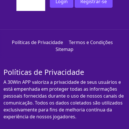
Login
Registrar-se
Políticas de Privacidade
Termos e Condições
Sitemap
Políticas de Privacidade
A 30Win APP valoriza a privacidade de seus usuários e
está empenhada em proteger todas as informações
pessoais fornecidas durante o uso de nossos canais de
comunicação. Todos os dados coletados são utilizados
exclusivamente para fins de melhoria contínua da
experiência de nossos jogadores.