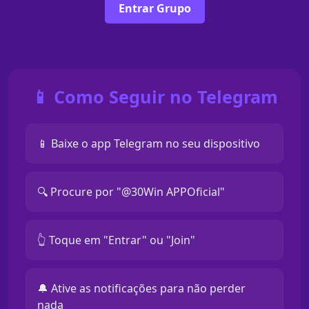
Entrar Grupo
📱 Como Seguir no Telegram
📱 Baixe o app Telegram no seu dispositivo
🔍 Procure por "@30Win APPOficial"
👆 Toque em "Entrar" ou "Join"
🔔 Ative as notificações para não perder
nada