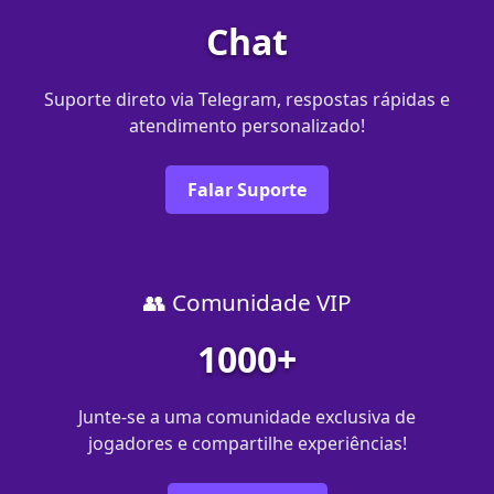
Chat
Suporte direto via Telegram, respostas rápidas e
atendimento personalizado!
Falar Suporte
👥 Comunidade VIP
1000+
Junte-se a uma comunidade exclusiva de
jogadores e compartilhe experiências!