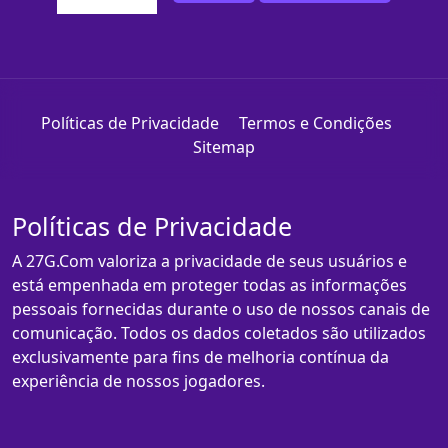
Políticas de Privacidade
Termos e Condições
Sitemap
Políticas de Privacidade
A 27G.Com valoriza a privacidade de seus usuários e
está empenhada em proteger todas as informações
pessoais fornecidas durante o uso de nossos canais de
comunicação. Todos os dados coletados são utilizados
exclusivamente para fins de melhoria contínua da
experiência de nossos jogadores.