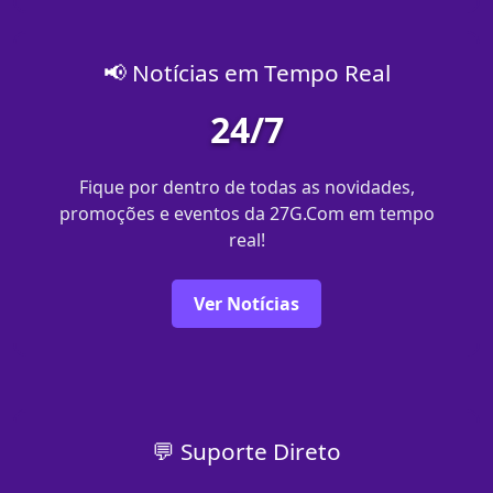
📢 Notícias em Tempo Real
24/7
Fique por dentro de todas as novidades,
promoções e eventos da 27G.Com em tempo
real!
Ver Notícias
💬 Suporte Direto