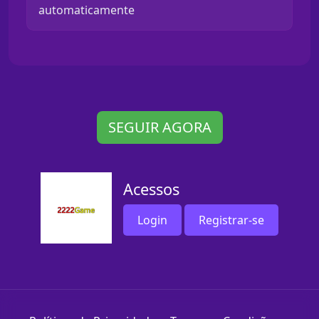
automaticamente
SEGUIR AGORA
Acessos
Login
Registrar-se