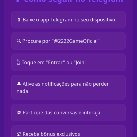
📱 Baixe o app Telegram no seu dispositivo
🔍 Procure por "@2222GameOficial"
👆 Toque em "Entrar" ou "Join"
🔔 Ative as notificações para não perder
nada
💬 Participe das conversas e interaja
🎁 Receba bônus exclusivos