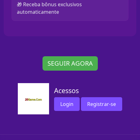
🎁 Receba bônus exclusivos
automaticamente
SEGUIR AGORA
Acessos
Login
Registrar-se