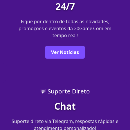
24/7
Fique por dentro de todas as novidades,
promoções e eventos da 20Game.Com em
tempo real!
Ver Notícias
💬 Suporte Direto
Chat
Suporte direto via Telegram, respostas rápidas e
atendimento personalizado!