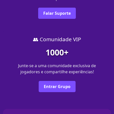
Falar Suporte
👥 Comunidade VIP
1000+
Junte-se a uma comunidade exclusiva de
jogadores e compartilhe experiências!
Entrar Grupo