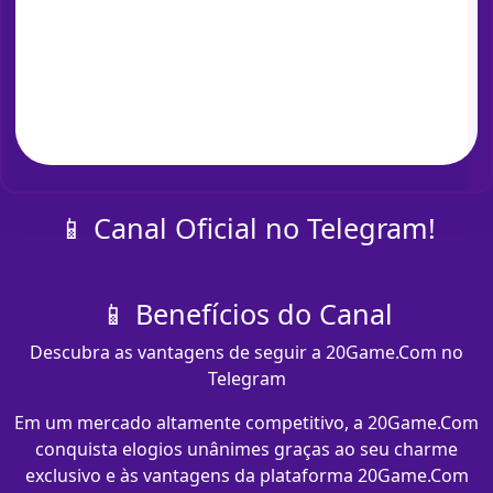
📱 Canal Oficial no Telegram!
📱 Benefícios do Canal
Descubra as vantagens de seguir a 20Game.Com no
Telegram
Em um mercado altamente competitivo, a 20Game.Com
conquista elogios unânimes graças ao seu charme
exclusivo e às vantagens da plataforma 20Game.Com