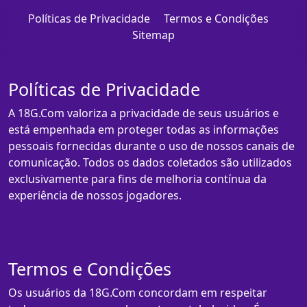
Políticas de Privacidade
Termos e Condições
Sitemap
Políticas de Privacidade
A 18G.Com valoriza a privacidade de seus usuários e
está empenhada em proteger todas as informações
pessoais fornecidas durante o uso de nossos canais de
comunicação. Todos os dados coletados são utilizados
exclusivamente para fins de melhoria contínua da
experiência de nossos jogadores.
Termos e Condições
Os usuários da 18G.Com concordam em respeitar