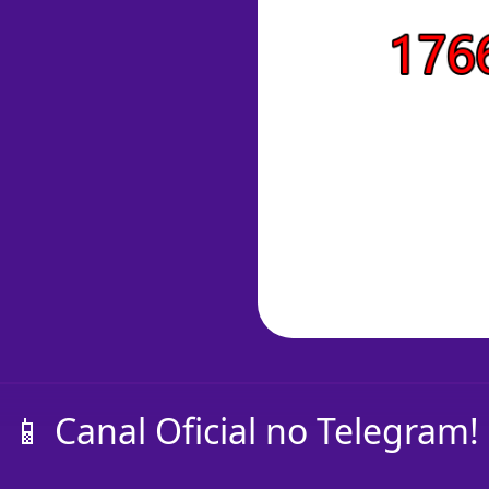
📱 Canal Oficial no Telegram!