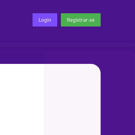
Login
Registrar-se