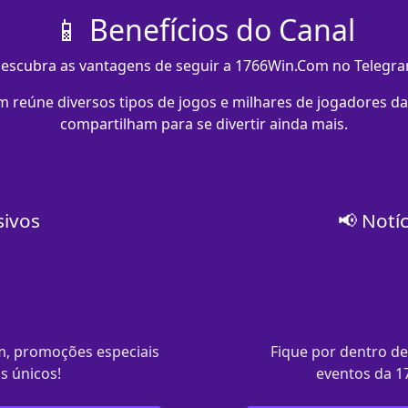
📱 Benefícios do Canal
escubra as vantagens de seguir a 1766Win.Com no Telegr
reúne diversos tipos de jogos e milhares de jogadores da
compartilham para se divertir ainda mais.
sivos
📢 Notí
m, promoções especiais
Fique por dentro d
s únicos!
eventos da 1