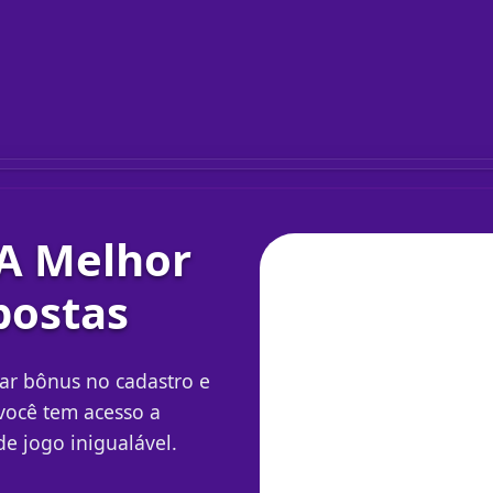
A Melhor
postas
ar bônus no cadastro e
você tem acesso a
e jogo inigualável.