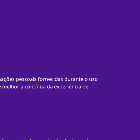
mações pessoais fornecidas durante o uso
e melhoria contínua da experiência de