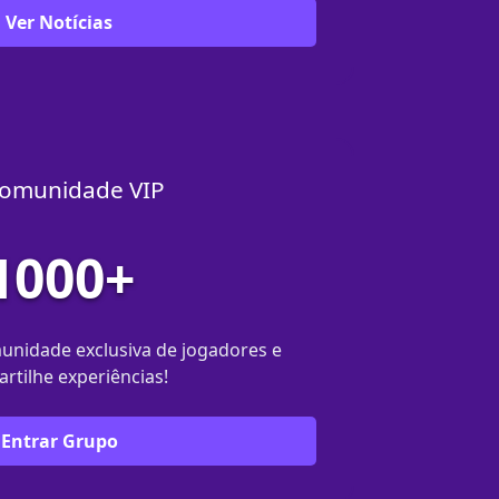
Ver Notícias
Comunidade VIP
1000+
unidade exclusiva de jogadores e
rtilhe experiências!
Entrar Grupo