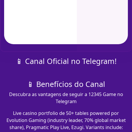
📱 Canal Oficial no Telegram!
📱 Benefícios do Canal
Descubra as vantagens de seguir a 12345 Game no
Telegram
Live casino portfolio de 50+ tables powered por
Evolution Gaming (industry leader, 70% global market
share), Pragmatic Play Live, Ezugi. Variants include: