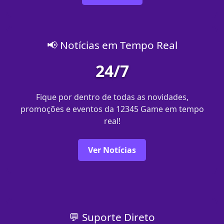
📢 Notícias em Tempo Real
24/7
Fique por dentro de todas as novidades,
promoções e eventos da 12345 Game em tempo
real!
Ver Notícias
💬 Suporte Direto