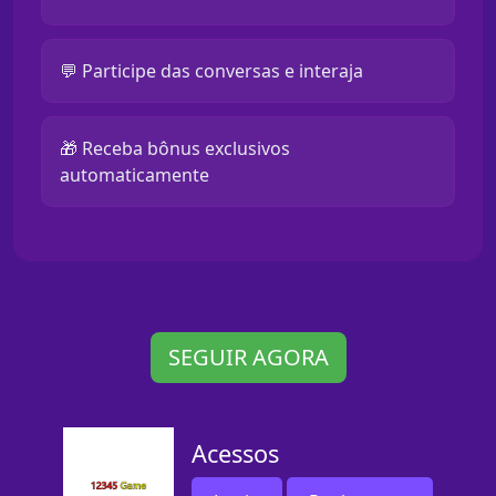
💬 Participe das conversas e interaja
🎁 Receba bônus exclusivos
automaticamente
SEGUIR AGORA
Acessos