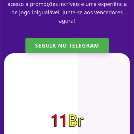
acesso a promoções incríveis e uma experiência
de jogo inigualável. Junte-se aos vencedores
agora!
SEGUIR NO TELEGRAM