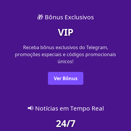
🎁 Bônus Exclusivos
VIP
Receba bônus exclusivos do Telegram,
promoções especiais e códigos promocionais
únicos!
Ver Bônus
📢 Notícias em Tempo Real
24/7