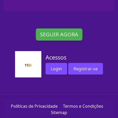
SEGUIR AGORA
Acessos
Login
Registrar-se
Políticas de Privacidade
Termos e Condições
Sitemap