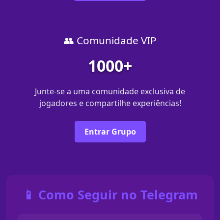
👥 Comunidade VIP
1000+
Junte-se a uma comunidade exclusiva de
jogadores e compartilhe experiências!
Entrar Grupo
📱 Como Seguir no Telegram