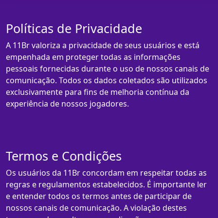
Políticas de Privacidade
A 11Br valoriza a privacidade de seus usuários e está
empenhada em proteger todas as informações
pessoais fornecidas durante o uso de nossos canais de
comunicação. Todos os dados coletados são utilizados
exclusivamente para fins de melhoria contínua da
experiência de nossos jogadores.
Termos e Condições
Os usuários da 11Br concordam em respeitar todas as
regras e regulamentos estabelecidos. É importante ler
e entender todos os termos antes de participar de
nossos canais de comunicação. A violação destes