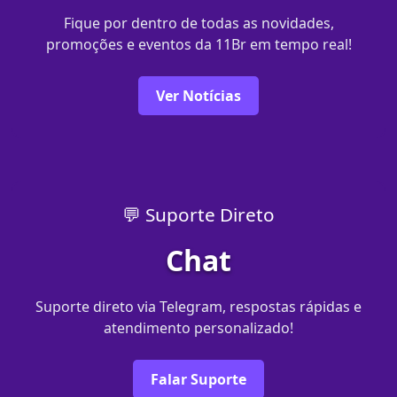
Fique por dentro de todas as novidades,
promoções e eventos da 11Br em tempo real!
Ver Notícias
💬 Suporte Direto
Chat
Suporte direto via Telegram, respostas rápidas e
atendimento personalizado!
Falar Suporte