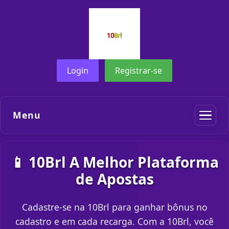
Login
Registrar-se
Menu
📱 10Brl A Melhor Plataforma
de Apostas
Cadastre-se na 10Brl para ganhar bônus no
cadastro e em cada recarga. Com a 10Brl, você