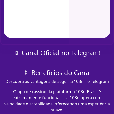
📱 Canal Oficial no Telegram!
📱 Benefícios do Canal
Descubra as vantagens de seguir a 10Brl no Telegram
O app de cassino da plataforma 10Brl Brasil é
extremamente funcional — a 10Brl opera com
velocidade e estabilidade, oferecendo uma experiência
suave.