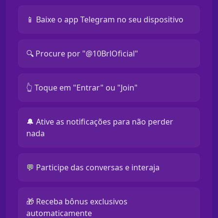
📱 Baixe o app Telegram no seu dispositivo
🔍 Procure por "@10BrlOficial"
👆 Toque em "Entrar" ou "Join"
🔔 Ative as notificações para não perder
nada
💬 Participe das conversas e interaja
🎁 Receba bônus exclusivos
automaticamente