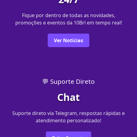
Fique por dentro de todas as novidades,
promoções e eventos da 10Brl em tempo real!
Ver Notícias
💬 Suporte Direto
Chat
Suporte direto via Telegram, respostas rápidas e
atendimento personalizado!