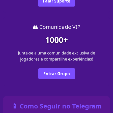
Falar Suporte
👥 Comunidade VIP
1000+
Junte-se a uma comunidade exclusiva de
jogadores e compartilhe experiências!
Entrar Grupo
📱 Como Seguir no Telegram