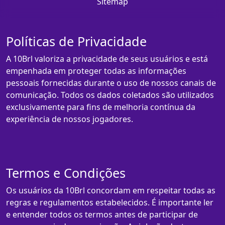
Sitemap
Políticas de Privacidade
A 10Brl valoriza a privacidade de seus usuários e está
empenhada em proteger todas as informações
pessoais fornecidas durante o uso de nossos canais de
comunicação. Todos os dados coletados são utilizados
exclusivamente para fins de melhoria contínua da
experiência de nossos jogadores.
Termos e Condições
Os usuários da 10Brl concordam em respeitar todas as
regras e regulamentos estabelecidos. É importante ler
e entender todos os termos antes de participar de